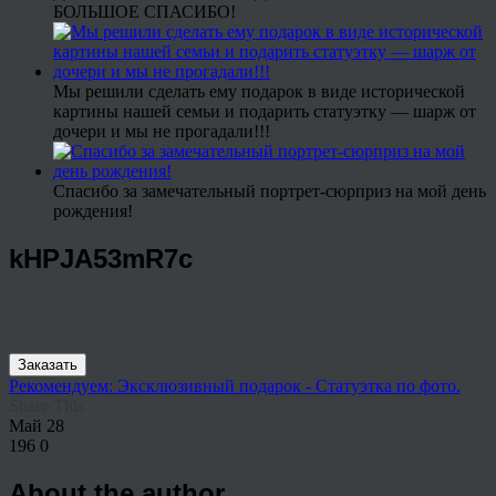
БОЛЬШОЕ СПАСИБО!
Мы решили сделать ему подарок в виде исторической
картины нашей семьи и подарить статуэтку — шарж от
дочери и мы не прогадали!!!
Спасибо за замечательный портрет-сюрприз на мой день
рождения!
kHPJA53mR7c
Заказать
Рекомендуем: Эксклюзивный подарок - Статуэтка по фото.
Share This
Май
28
196
0
About the author