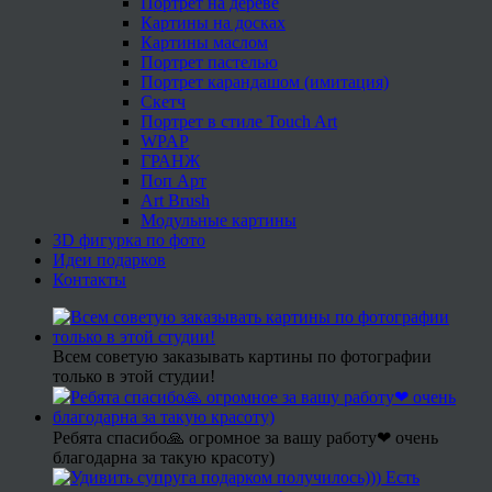
Портрет на дереве
Картины на досках
Картины маслом
Портрет пастелью
Портрет карандашом (имитация)
Скетч
Портрет в стиле Touch Art
WPAP
ГРАНЖ
Поп Арт
Art Brush
Модульные картины
3D фигурка по фото
Идеи подарков
Контакты
Всем советую заказывать картины по фотографии
только в этой студии!
Ребята спасибо🙏 огромное за вашу работу❤ очень
благодарна за такую красоту)