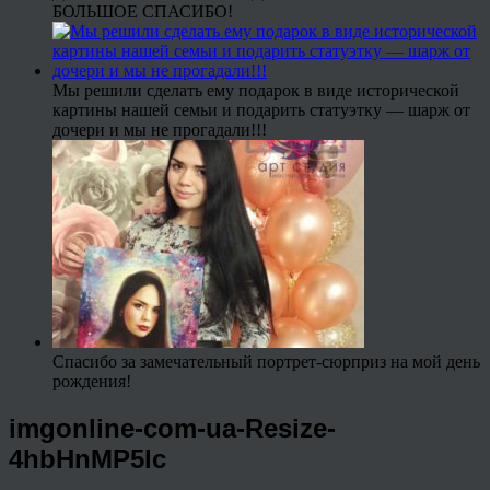
БОЛЬШОЕ СПАСИБО!
Мы решили сделать ему подарок в виде исторической
картины нашей семьи и подарить статуэтку — шарж от
дочери и мы не прогадали!!!
Спасибо за замечательный портрет-сюрприз на мой день
рождения!
imgonline-com-ua-Resize-
4hbHnMP5lc