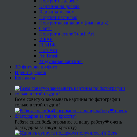
Портрет на дереве
Картины на досках
Картины маслом
Портрет пастелью
Портрет карандашом (имитация)
Скетч
Портрет в стиле Touch Art
WPAP
ГРАНЖ
Поп Арт
Art Brush
Модульные картины
3D фигурка по фото
Идеи подарков
Контакты
Всем советую заказывать картины по фотографии
только в этой студии!
Ребята спасибо🙏 огромное за вашу работу❤ очень
благодарна за такую красоту)