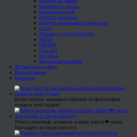
Портрет на дереве
Картины на досках
Картины маслом
Портрет пастелью
Портрет карандашом (имитация)
Скетч
Портрет в стиле Touch Art
WPAP
ГРАНЖ
Поп Арт
Art Brush
Модульные картины
3D фигурка по фото
Идеи подарков
Контакты
Всем советую заказывать картины по фотографии
только в этой студии!
Ребята спасибо🙏 огромное за вашу работу❤ очень
благодарна за такую красоту)