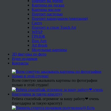
Портрет на дереве
Картины на досках
Картины маслом
Портрет пастелью
Портрет карандашом (имитация)
Скетч
Портрет в стиле Touch Art
WPAP
ГРАНЖ
Поп Арт
Art Brush
Модульные картины
3D фигурка по фото
Идеи подарков
Контакты
Всем советую заказывать картины по фотографии
только в этой студии!
Ребята спасибо🙏 огромное за вашу работу❤ очень
благодарна за такую красоту)