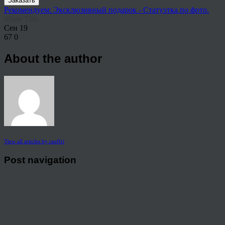
Заказать
Рекомендуем: Эксклюзивный подарок - Статуэтка по фото.
Share This
Сен
19
67
0
About the author
View all articles by rauffri
Post navigation
←
998876
© 2026 Copyright.
Пользовательское соглашение на предоставление услуг
Политика конфиденциальности персональных данных
тел.: 8 800 222 02 86
mail:
holst167@mail.ru