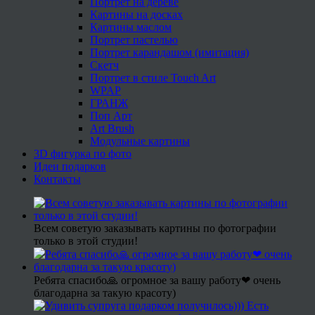
Портрет на дереве
Картины на досках
Картины маслом
Портрет пастелью
Портрет карандашом (имитация)
Скетч
Портрет в стиле Touch Art
WPAP
ГРАНЖ
Поп Арт
Art Brush
Модульные картины
3D фигурка по фото
Идеи подарков
Контакты
Всем советую заказывать картины по фотографии
только в этой студии!
Ребята спасибо🙏 огромное за вашу работу❤ очень
благодарна за такую красоту)