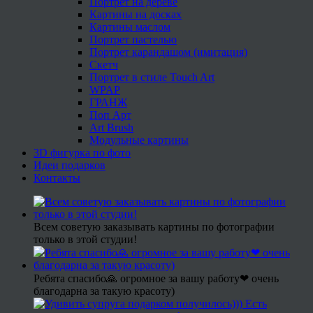
Портрет на дереве
Картины на досках
Картины маслом
Портрет пастелью
Портрет карандашом (имитация)
Скетч
Портрет в стиле Touch Art
WPAP
ГРАНЖ
Поп Арт
Art Brush
Модульные картины
3D фигурка по фото
Идеи подарков
Контакты
Всем советую заказывать картины по фотографии
только в этой студии!
Ребята спасибо🙏 огромное за вашу работу❤ очень
благодарна за такую красоту)