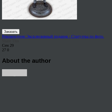
Заказать
Рекомендуем: Эксклюзивный подарок - Статуэтка по фото.
Share This
Сен
29
27
0
About the author
View all articles by rauffri
Post navigation