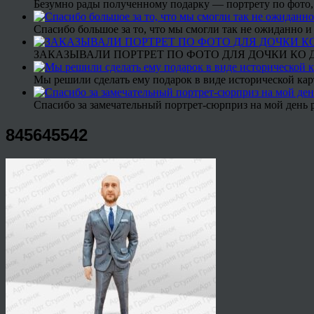
Безумно рады полученному подарку — портрету по фото,
Спасибо большое за то, что мы смогли так не ожиданно
ЗАКАЗЫВАЛИ ПОРТРЕТ ПО ФОТО ДЛЯ ДОЧКИ КО ДН
Мы решили сделать ему подарок в виде исторической кар
Спасибо за замечательный портрет-сюрприз на мой день 
845645542