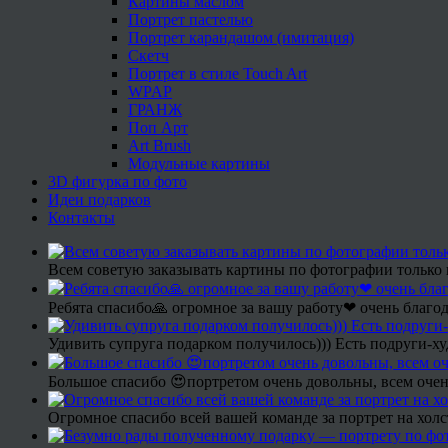
Картины маслом
Портрет пастелью
Портрет карандашом (имитация)
Скетч
Портрет в стиле Touch Art
WPAP
ГРАНЖ
Поп Арт
Art Brush
Модульные картины
3D фигурка по фото
Идеи подарков
Контакты
Всем советую заказывать картины по фотографии только 
Ребята спасибо🙏 огромное за вашу работу❤ очень благод
Удивить супруга подарком получилось))) Есть подруги-х
Большое спасибо 😍портретом очень довольны, всем очен
Огромное спасибо всей вашей команде за портрет на холс