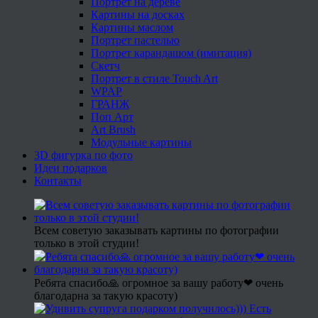
Портрет на дереве
Картины на досках
Картины маслом
Портрет пастелью
Портрет карандашом (имитация)
Скетч
Портрет в стиле Touch Art
WPAP
ГРАНЖ
Поп Арт
Art Brush
Модульные картины
3D фигурка по фото
Идеи подарков
Контакты
Всем советую заказывать картины по фотографии
только в этой студии!
Ребята спасибо🙏 огромное за вашу работу❤ очень
благодарна за такую красоту)