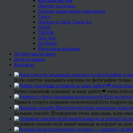
Картины маслом
Портрет пастелью
Портрет карандашом (имитация)
Скетч
Портрет в стиле Touch Art
WPAP
ГРАНЖ
Поп Арт
Art Brush
Модульные картины
3D фигурка по фото
Идеи подарков
Контакты
Всем советую заказывать картины по фотографии только 
Ребята спасибо🙏 огромное за вашу работу❤ очень благод
Удивить супруга подарком получилось))) Есть подруги-х
Большое спасибо 😍портретом очень довольны, всем очен
Огромное спасибо всей вашей команде за портрет на холс