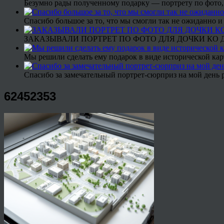
Безумно рады полученному подарку — портрету по фото,
Спасибо большое за то, что мы смогли так не ожиданно
ЗАКАЗЫВАЛИ ПОРТРЕТ ПО ФОТО ДЛЯ ДОЧКИ КО ДН
Мы решили сделать ему подарок в виде исторической кар
Спасибо за замечательный портрет-сюрприз на мой день 
62452353