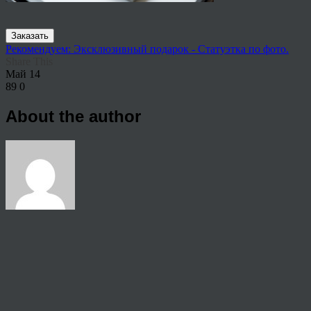
Заказать
Рекомендуем: Эксклюзивный подарок - Статуэтка по фото.
Share This
Май
14
89
0
About the author
View all articles by rauffri
Post navigation
←
62452353
© 2026 Copyright.
Пользовательское соглашение на предоставление услуг