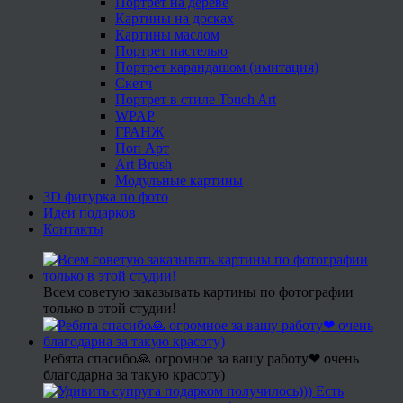
Портрет на дереве
Картины на досках
Картины маслом
Портрет пастелью
Портрет карандашом (имитация)
Скетч
Портрет в стиле Touch Art
WPAP
ГРАНЖ
Поп Арт
Art Brush
Модульные картины
3D фигурка по фото
Идеи подарков
Контакты
Всем советую заказывать картины по фотографии
только в этой студии!
Ребята спасибо🙏 огромное за вашу работу❤ очень
благодарна за такую красоту)