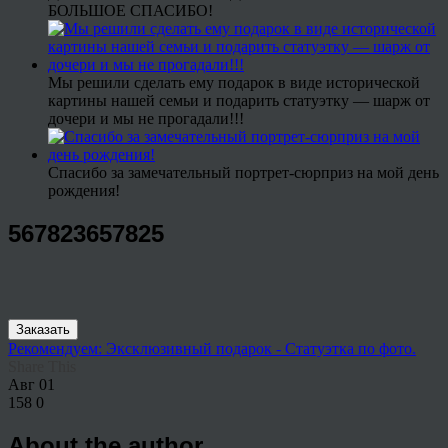
БОЛЬШОЕ СПАСИБО!
Мы решили сделать ему подарок в виде исторической
картины нашей семьи и подарить статуэтку — шарж от
дочери и мы не прогадали!!!
Спасибо за замечательный портрет-сюрприз на мой день
рождения!
567823657825
Заказать
Рекомендуем: Эксклюзивный подарок - Статуэтка по фото.
Share This
Авг
01
158
0
About the author