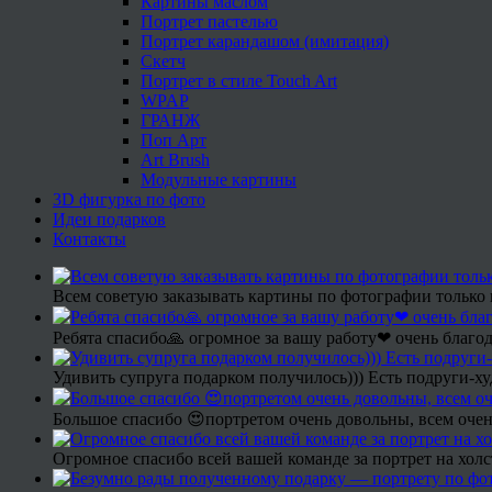
Картины маслом
Портрет пастелью
Портрет карандашом (имитация)
Скетч
Портрет в стиле Touch Art
WPAP
ГРАНЖ
Поп Арт
Art Brush
Модульные картины
3D фигурка по фото
Идеи подарков
Контакты
Всем советую заказывать картины по фотографии только 
Ребята спасибо🙏 огромное за вашу работу❤ очень благод
Удивить супруга подарком получилось))) Есть подруги-х
Большое спасибо 😍портретом очень довольны, всем очен
Огромное спасибо всей вашей команде за портрет на холс