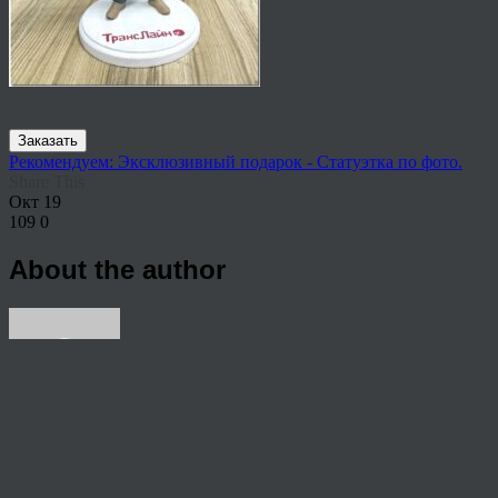
Заказать
Рекомендуем: Эксклюзивный подарок - Статуэтка по фото.
Share This
Окт
19
109
0
About the author
View all articles by rauffri
Post navigation