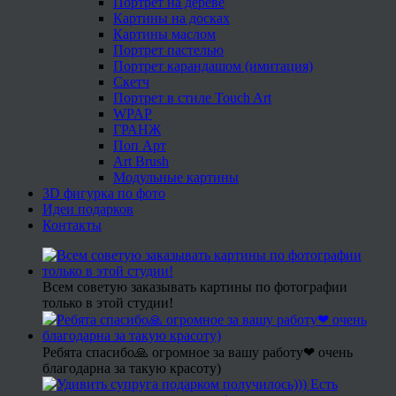
Портрет на дереве
Картины на досках
Картины маслом
Портрет пастелью
Портрет карандашом (имитация)
Скетч
Портрет в стиле Touch Art
WPAP
ГРАНЖ
Поп Арт
Art Brush
Модульные картины
3D фигурка по фото
Идеи подарков
Контакты
Всем советую заказывать картины по фотографии
только в этой студии!
Ребята спасибо🙏 огромное за вашу работу❤ очень
благодарна за такую красоту)