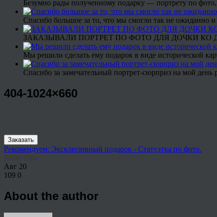
Безумно рады полученному подарку — портрету по фото,
Спасибо большое за то, что мы смогли так не ожиданно
ЗАКАЗЫВАЛИ ПОРТРЕТ ПО ФОТО ДЛЯ ДОЧКИ КО ДН
Мы решили сделать ему подарок в виде исторической кар
Спасибо за замечательный портрет-сюрприз на мой день 
404-1024×660
Заказать
Рекомендуем: Эксклюзивный подарок - Статуэтка по фото.
Share This
Авг
20
109
0
About the author