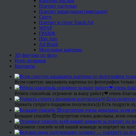
Картины маслом
Портрет пастелью
Портрет карандашом (имитация)
Скетч
Портрет в стиле Touch Art
WPAP
ГРАНЖ
Поп Арт
Art Brush
Модульные картины
3D фигурка по фото
Идеи подарков
Контакты
Всем советую заказывать картины по фотографии только 
Ребята спасибо🙏 огромное за вашу работу❤ очень благод
Удивить супруга подарком получилось))) Есть подруги-х
Большое спасибо 😍портретом очень довольны, всем очен
Огромное спасибо всей вашей команде за портрет на холс