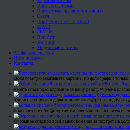
Картины маслом
Портрет пастелью
Портрет карандашом (имитация)
Скетч
Портрет в стиле Touch Art
WPAP
ГРАНЖ
Поп Арт
Art Brush
Модульные картины
3D фигурка по фото
Идеи подарков
Контакты
Всем советую заказывать картины по фотографии только 
Ребята спасибо🙏 огромное за вашу работу❤ очень благод
Удивить супруга подарком получилось))) Есть подруги-х
Большое спасибо 😍портретом очень довольны, всем очен
Огромное спасибо всей вашей команде за портрет на холс