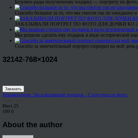
Безумно рады полученному подарку — портрету по фото,
Спасибо большое за то, что мы смогли так не ожиданно
ЗАКАЗЫВАЛИ ПОРТРЕТ ПО ФОТО ДЛЯ ДОЧКИ КО ДН
Мы решили сделать ему подарок в виде исторической кар
Спасибо за замечательный портрет-сюрприз на мой день 
32142-768×1024
Заказать
Рекомендуем: Эксклюзивный подарок - Статуэтка по фото.
Share This
Июл
25
109
0
About the author