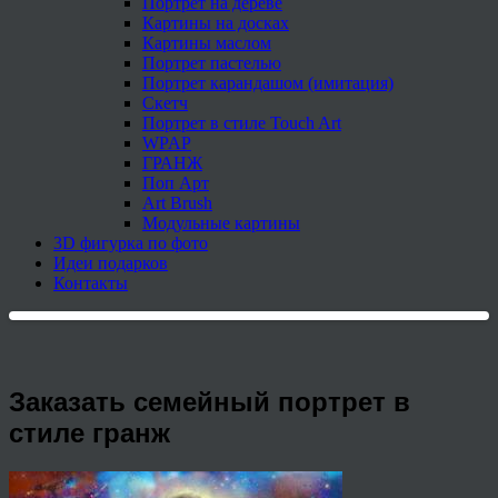
Портрет на дереве
Картины на досках
Картины маслом
Портрет пастелью
Портрет карандашом (имитация)
Скетч
Портрет в стиле Touch Art
WPAP
ГРАНЖ
Поп Арт
Art Brush
Модульные картины
3D фигурка по фото
Идеи подарков
Контакты
Заказать семейный портрет в
стиле гранж