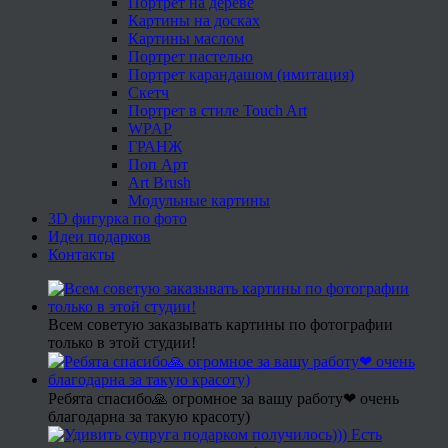
Портрет на дереве
Картины на досках
Картины маслом
Портрет пастелью
Портрет карандашом (имитация)
Скетч
Портрет в стиле Touch Art
WPAP
ГРАНЖ
Поп Арт
Art Brush
Модульные картины
3D фигурка по фото
Идеи подарков
Контакты
Всем советую заказывать картины по фотографии
только в этой студии!
Ребята спасибо🙏 огромное за вашу работу❤ очень
благодарна за такую красоту)