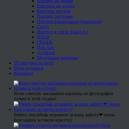
Портрет на дереве
Картины на досках
Картины маслом
Портрет пастелью
Портрет карандашом (имитация)
Скетч
Портрет в стиле Touch Art
WPAP
ГРАНЖ
Поп Арт
Art Brush
Модульные картины
3D фигурка по фото
Идеи подарков
Контакты
Всем советую заказывать картины по фотографии
только в этой студии!
Ребята спасибо🙏 огромное за вашу работу❤ очень
благодарна за такую красоту)