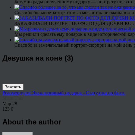
Безумно рады полученному подарку — портрету по фото,
Спасибо большое за то, что мы смогли так не ожиданно
ЗАКАЗЫВАЛИ ПОРТРЕТ ПО ФОТО ДЛЯ ДОЧКИ КО ДН
Мы решили сделать ему подарок в виде исторической кар
Спасибо за замечательный портрет-сюрприз на мой день 
Девушка на коне (3)
Заказать
Рекомендуем: Эксклюзивный подарок - Статуэтка по фото.
Share This
Мар
28
123
0
About the author