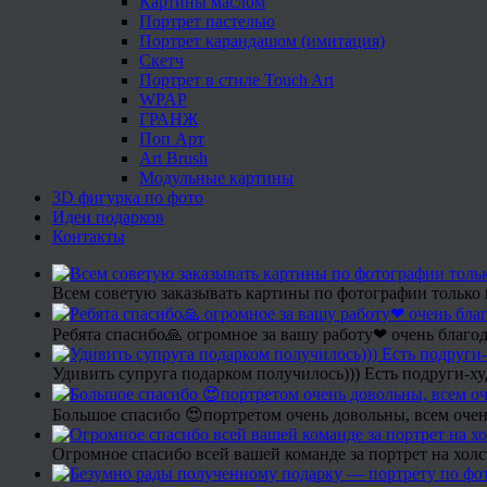
Картины маслом
Портрет пастелью
Портрет карандашом (имитация)
Скетч
Портрет в стиле Touch Art
WPAP
ГРАНЖ
Поп Арт
Art Brush
Модульные картины
3D фигурка по фото
Идеи подарков
Контакты
Всем советую заказывать картины по фотографии только 
Ребята спасибо🙏 огромное за вашу работу❤ очень благод
Удивить супруга подарком получилось))) Есть подруги-х
Большое спасибо 😍портретом очень довольны, всем очен
Огромное спасибо всей вашей команде за портрет на холс