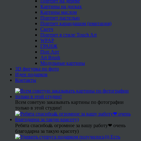
Портрет на дереве
Картины на досках
Картины маслом
Портрет пастелью
Портрет карандашом (имитация)
Скетч
Портрет в стиле Touch Art
WPAP
ГРАНЖ
Поп Арт
Art Brush
Модульные картины
3D фигурка по фото
Идеи подарков
Контакты
Всем советую заказывать картины по фотографии
только в этой студии!
Ребята спасибо🙏 огромное за вашу работу❤ очень
благодарна за такую красоту)