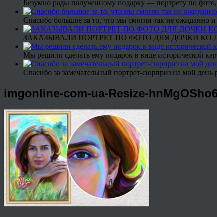
Безумно рады полученному подарку — портрету по фото,
Спасибо большое за то, что мы смогли так не ожиданно
ЗАКАЗЫВАЛИ ПОРТРЕТ ПО ФОТО ДЛЯ ДОЧКИ КО ДН
Мы решили сделать ему подарок в виде исторической кар
Спасибо за замечательный портрет-сюрприз на мой день 
imgonline-com-ua-Resize-hnMgOSho