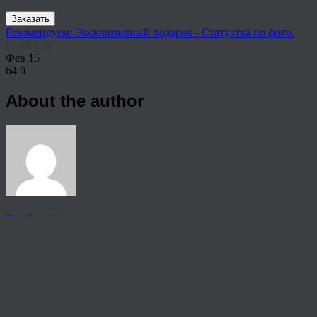
Заказать
Рекомендуем: Эксклюзивный подарок - Статуэтка по фото.
Share This
Фев
15
64
0
About the author
View all articles by anton
Post navigation
←
Картина на холсте Смоленск
© 2026 Copyright.
Пользовательское соглашение на предоставление услуг
Политика конфиденциальности персональных данных