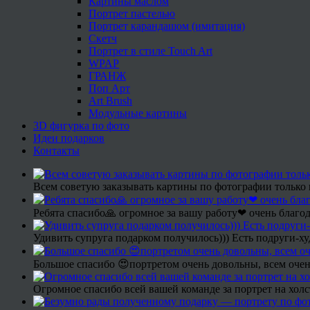
Картины маслом
Портрет пастелью
Портрет карандашом (имитация)
Скетч
Портрет в стиле Touch Art
WPAP
ГРАНЖ
Поп Арт
Art Brush
Модульные картины
3D фигурка по фото
Идеи подарков
Контакты
Всем советую заказывать картины по фотографии только 
Ребята спасибо🙏 огромное за вашу работу❤ очень благод
Удивить супруга подарком получилось))) Есть подруги-х
Большое спасибо 😍портретом очень довольны, всем очен
Огромное спасибо всей вашей команде за портрет на холс