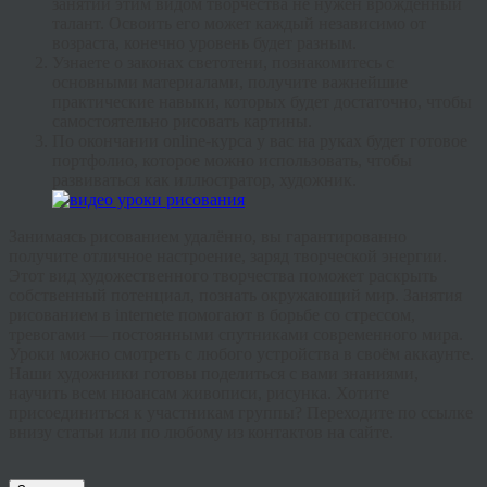
занятий этим видом творчества не нужен врождённый
талант. Освоить его может каждый независимо от
возраста, конечно уровень будет разным.
Узнаете о законах светотени, познакомитесь с
основными материалами, получите важнейшие
практические навыки, которых будет достаточно, чтобы
самостоятельно рисовать картины.
По окончании
online
-курса у вас на руках будет готовое
портфолио, которое можно использовать, чтобы
развиваться как иллюстратор, художник.
Занимаясь рисованием удалённо, вы гарантированно
получите отличное настроение, заряд творческой энергии.
Этот вид художественного творчества поможет раскрыть
собственный потенциал, познать окружающий мир. Занятия
рисованием в
internete
помогают в борьбе со стрессом,
тревогами — постоянными спутниками современного мира.
Уроки можно смотреть с любого устройства в своём
аккаунте
.
Наши художники готовы поделиться с вами знаниями,
научить всем нюансам живописи, рисунка. Хотите
присоединиться к участникам группы? Переходите по ссылке
внизу статьи или по любому из контактов на сайте.