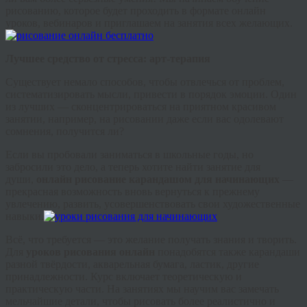
рисованию, которое будет проходить в формате онлайн
уроков,
вебинаров
и приглашаем на занятия всех желающих.
Лучшее средство от стресса: арт-терапия
Существует немало способов, чтобы отвлечься от проблем,
систематизировать мысли, привести в порядок эмоции. Один
из лучших — сконцентрироваться на приятном красивом
занятии, например, на рисовании даже если вас одолевают
сомнения, получится ли?
Если вы пробовали заниматься в школьные годы, но
забросили это дело, а теперь хотите найти занятие для
души,
онлайн рисование карандашом для начинающих
—
прекрасная возможность вновь вернуться к прежнему
увлечению, развить, усовершенствовать свои художественные
навыки.
Всё, что требуется — это желание получать знания и творить.
Для
уроков рисования онлайн
понадобятся также карандаши
разной твёрдости, акварельная бумага, ластик, другие
принадлежности. Курс включает теоретическую и
практическую части. На занятиях мы научим вас замечать
мельчайшие детали, чтобы рисовать более реалистично и