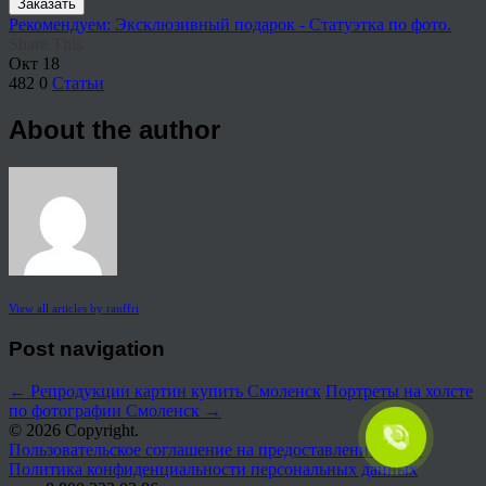
Заказать
Рекомендуем: Эксклюзивный подарок - Статуэтка по фото.
Share This
Окт
18
482
0
Статьи
About the author
View all articles by rauffri
Post navigation
←
Репродукции картин купить Смоленск
Портреты на холсте
по фотографии Смоленск
→
© 2026 Copyright.
Пользовательское соглашение на предоставление услуг
Политика конфиденциальности персональных данных