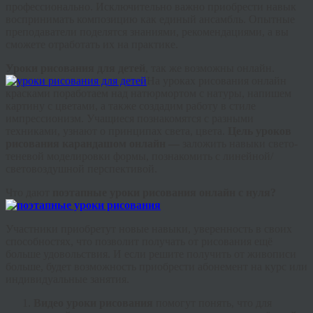
профессионально. Исключительно важно приобрести навык
воспринимать композицию как единый ансамбль. Опытные
преподаватели поделятся знаниями, рекомендациями, а вы
сможете отработать их на практике.
Уроки рисования для детей
, так же возможны онлайн.
На уроках рисования онлайн
красками поработаем над натюрмортом с натуры, напишем
картину с цветами, а также создадим работу в стиле
импрессионизм. Учащиеся познакомятся с разными
техниками, узнают о принципах света, цвета.
Цель уроков
рисования карандашом онлайн —
заложить навыки
свето
-
теневой моделировки формы, познакомить с линейной/
световоздушной перспективой.
Что дают
поэтапные
уроки рисования онлайн с нуля?
Участники приобретут новые навыки, уверенность в своих
способностях, что позволит получать от рисования ещё
больше удовольствия. И если решите получить от живописи
больше, будет возможность приобрести абонемент на курс или
индивидуальные занятия.
Видео уроки рисования
помогут понять, что для