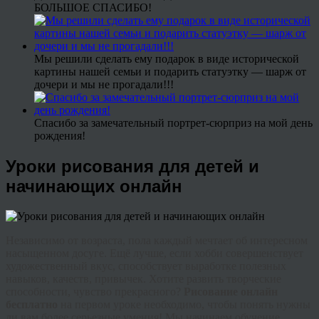
БОЛЬШОЕ СПАСИБО!
Мы решили сделать ему подарок в виде исторической
картины нашей семьи и подарить статуэтку — шарж от
дочери и мы не прогадали!!!
Спасибо за замечательный портрет-сюрприз на мой день
рождения!
Уроки рисования для детей и
начинающих онлайн
Независимо от возраста, пола каждый мечтает об интересном
насыщенном досуге. Ещё лучше, если хобби совершенствует
художественный вкус, способствует выработке полезных
навыков, качеств, привычек. Хотите развить творческие
способности, чувство прекрасного?
Рисование онлайн
бесплатно
на первом уроке необходимо, чтобы понять нужны
ли вам более серьезные умения! Мы начинаем обучение