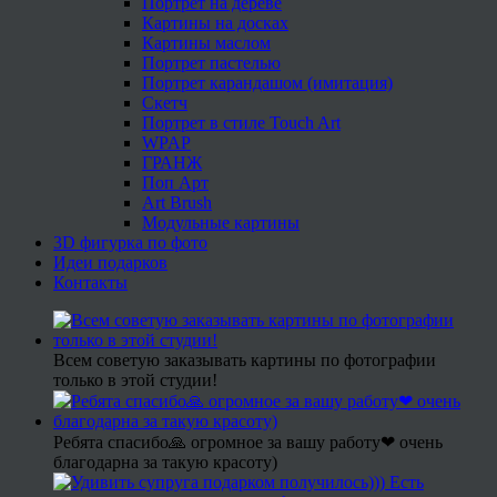
Портрет на дереве
Картины на досках
Картины маслом
Портрет пастелью
Портрет карандашом (имитация)
Скетч
Портрет в стиле Touch Art
WPAP
ГРАНЖ
Поп Арт
Art Brush
Модульные картины
3D фигурка по фото
Идеи подарков
Контакты
Всем советую заказывать картины по фотографии
только в этой студии!
Ребята спасибо🙏 огромное за вашу работу❤ очень
благодарна за такую красоту)