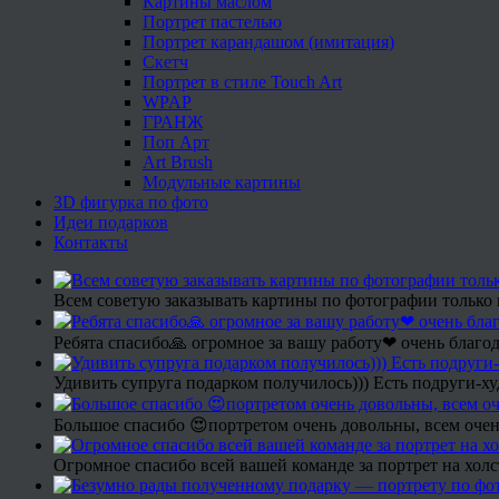
Картины маслом
Портрет пастелью
Портрет карандашом (имитация)
Скетч
Портрет в стиле Touch Art
WPAP
ГРАНЖ
Поп Арт
Art Brush
Модульные картины
3D фигурка по фото
Идеи подарков
Контакты
Всем советую заказывать картины по фотографии только 
Ребята спасибо🙏 огромное за вашу работу❤ очень благод
Удивить супруга подарком получилось))) Есть подруги-х
Большое спасибо 😍портретом очень довольны, всем очен
Огромное спасибо всей вашей команде за портрет на холс