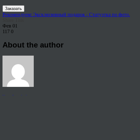
Заказать
Рекомендуем: Эксклюзивный подарок - Статуэтка по фото.
Share This
Фев
01
117
0
About the author
View all articles by anton
Post navigation
←
Портрет в образе по фото
© 2026 Copyright.
Пользовательское соглашение на предоставление услуг
Политика конфиденциальности персональных данных