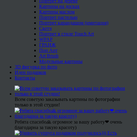
Портрет на дереве
Картины на досках
Картины маслом
Портрет пастелью
Портрет карандашом (имитация)
Скетч
Портрет в стиле Touch Art
WPAP
ГРАНЖ
Поп Арт
Art Brush
Модульные картины
3D фигурка по фото
Идеи подарков
Контакты
Всем советую заказывать картины по фотографии
только в этой студии!
Ребята спасибо🙏 огромное за вашу работу❤ очень
благодарна за такую красоту)