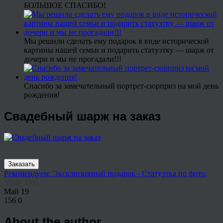
БОЛЬШОЕ СПАСИБО!
Мы решили сделать ему подарок в виде исторической
картины нашей семьи и подарить статуэтку — шарж от
дочери и мы не прогадали!!!
Спасибо за замечательный портрет-сюрприз на мой день
рождения!
Свадебный шарж на заказ
Заказать
Рекомендуем: Эксклюзивный подарок - Статуэтка по фото.
Share This
Май
19
156
0
About the author