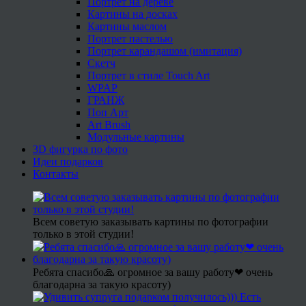
Портрет на дереве
Картины на досках
Картины маслом
Портрет пастелью
Портрет карандашом (имитация)
Скетч
Портрет в стиле Touch Art
WPAP
ГРАНЖ
Поп Арт
Art Brush
Модульные картины
3D фигурка по фото
Идеи подарков
Контакты
Всем советую заказывать картины по фотографии
только в этой студии!
Ребята спасибо🙏 огромное за вашу работу❤ очень
благодарна за такую красоту)