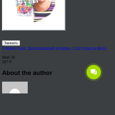
Заказать
Рекомендуем: Эксклюзивный подарок - Статуэтка по фото.
Share This
Май
30
207
0
About the author