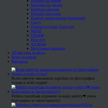
Портрет на дереве
Картины на досках
Картины маслом
Портрет пастелью
Портрет карандашом (имитация)
Скетч
Портрет в стиле Touch Art
WPAP
ГРАНЖ
Поп Арт
Art Brush
Модульные картины
3D фигурка по фото
Идеи подарков
Контакты
Всем советую заказывать картины по фотографии
только в этой студии!
Ребята спасибо🙏 огромное за вашу работу❤ очень
благодарна за такую красоту)