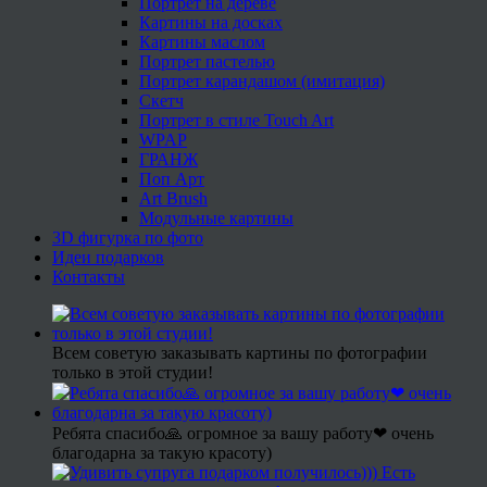
Портрет на дереве
Картины на досках
Картины маслом
Портрет пастелью
Портрет карандашом (имитация)
Скетч
Портрет в стиле Touch Art
WPAP
ГРАНЖ
Поп Арт
Art Brush
Модульные картины
3D фигурка по фото
Идеи подарков
Контакты
Всем советую заказывать картины по фотографии
только в этой студии!
Ребята спасибо🙏 огромное за вашу работу❤ очень
благодарна за такую красоту)