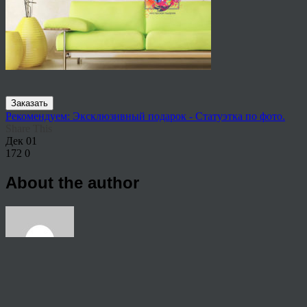
Заказать
Рекомендуем: Эксклюзивный подарок - Статуэтка по фото.
Share This
Дек
01
172
0
About the author
View all articles by anton