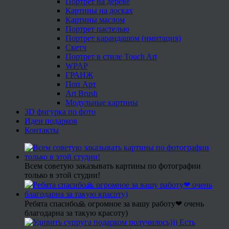
Портрет на дереве
Картины на досках
Картины маслом
Портрет пастелью
Портрет карандашом (имитация)
Скетч
Портрет в стиле Touch Art
WPAP
ГРАНЖ
Поп Арт
Art Brush
Модульные картины
3D фигурка по фото
Идеи подарков
Контакты
Всем советую заказывать картины по фотографии
только в этой студии!
Ребята спасибо🙏 огромное за вашу работу❤ очень
благодарна за такую красоту)