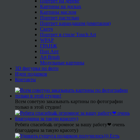
Портрет на дереве
Картины на досках
Картины маслом
Портрет пастелью
Портрет карандашом (имитация)
Скетч
Портрет в стиле Touch Art
WPAP
ГРАНЖ
Поп Арт
Art Brush
Модульные картины
3D фигурка по фото
Идеи подарков
Контакты
Всем советую заказывать картины по фотографии
только в этой студии!
Ребята спасибо🙏 огромное за вашу работу❤ очень
благодарна за такую красоту)