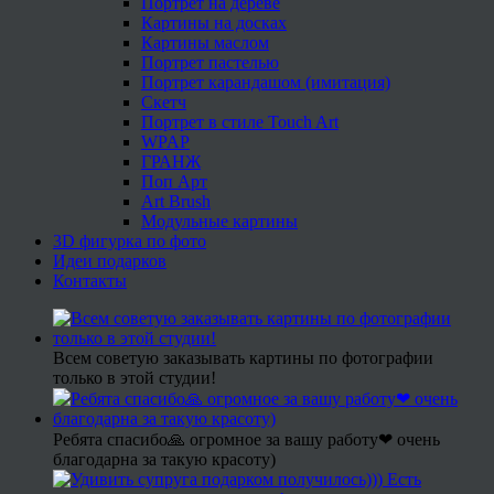
Портрет на дереве
Картины на досках
Картины маслом
Портрет пастелью
Портрет карандашом (имитация)
Скетч
Портрет в стиле Touch Art
WPAP
ГРАНЖ
Поп Арт
Art Brush
Модульные картины
3D фигурка по фото
Идеи подарков
Контакты
Всем советую заказывать картины по фотографии
только в этой студии!
Ребята спасибо🙏 огромное за вашу работу❤ очень
благодарна за такую красоту)