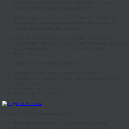
центра? Или харизматичного робота для IT-стартапа?
Мы подберём образ, который «зацепит».
Производство маскотов из качественных материалов
Мы производим
игрушки маскоты
из безопасных
материалов. Возможны варианты:
Мини-версии (5–30 см) — для мерча и подарков
Средние фигурки (30–70 см) — для интерьера и фотозон
Крупные маскоты (70+ см) — для аниматоров и
выставок
Гибкость и внимание к деталям
Интеграция логотипа и фирменных цветов
Возможность изменения позы, выражения мордочки,
аксессуаров
Быстрые сроки — от 7 дней
Производство от 1 штуки
Для кого подойдёт
заказ маскота?
Компании и стартапы — создайте лицо бренда
Ритейл и магазины — маскот магазина повысит