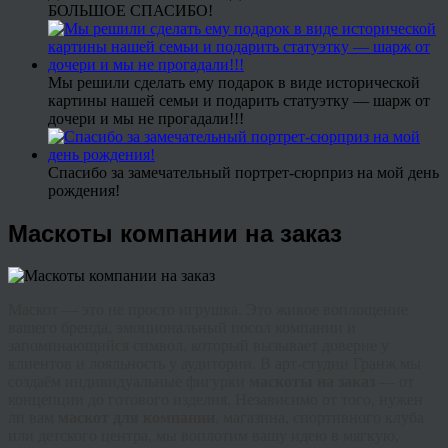
БОЛЬШОЕ СПАСИБО!
Мы решили сделать ему подарок в виде исторической
картины нашей семьи и подарить статуэтку — шарж от
дочери и мы не прогадали!!!
Спасибо за замечательный портрет-сюрприз на мой день
рождения!
Маскоты компании на заказ
Маскот — это не просто игрушка. Это живое воплощение
вашего бренда, эмоциональный посол компании и
запоминающийся символ, который вызывает доверие у
клиентов и лояльность у аудитории. В арт-студии Гранж мы
создаём индивидуальные фигурки
маскоты на заказ
— от
концепции до готового изделия. Независимо от того, нужен
ли вам
маскот для компании
, магазина, спортивного клуба
или детского центра, мы воплотим вашу идею в мягкую,