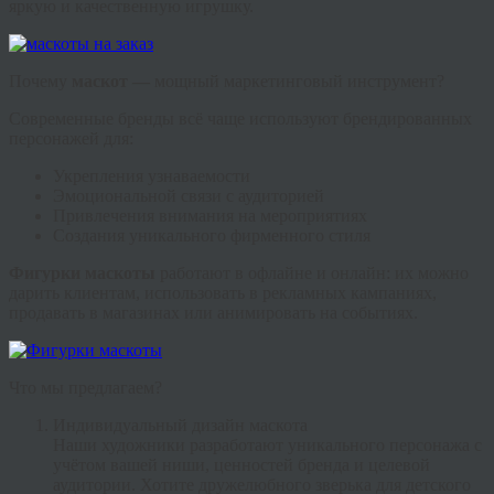
яркую и качественную игрушку.
Почему
маскот —
мощный маркетинговый инструмент?
Современные бренды всё чаще используют брендированных
персонажей для:
Укрепления узнаваемости
Эмоциональной связи с аудиторией
Привлечения внимания на мероприятиях
Создания уникального фирменного стиля
Фигурки маскоты
работают в офлайне и онлайн: их можно
дарить клиентам, использовать в рекламных кампаниях,
продавать в магазинах или анимировать на событиях.
Что мы предлагаем?
Индивидуальный дизайн маскота
Наши художники разработают уникального персонажа с
учётом вашей ниши, ценностей бренда и целевой
аудитории. Хотите дружелюбного зверька для детского