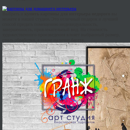
Выбрать и
купить картины для интерьера недорого
вы
можете в нашей студии
.
Это отличный подарок и лучший
способ придать помещению индивидуальность,
завершенность, привлекательный вид. На стоимость
художественного произведения влияет выбранный размер,
стиль обработки, а также наличие багета.