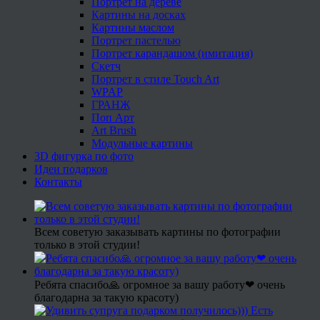
Портрет на дереве
Картины на досках
Картины маслом
Портрет пастелью
Портрет карандашом (имитация)
Скетч
Портрет в стиле Touch Art
WPAP
ГРАНЖ
Поп Арт
Art Brush
Модульные картины
3D фигурка по фото
Идеи подарков
Контакты
Всем советую заказывать картины по фотографии
только в этой студии!
Ребята спасибо🙏 огромное за вашу работу❤ очень
благодарна за такую красоту)