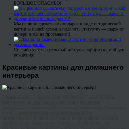
БОЛЬШОЕ СПАСИБО!
Мы решили сделать ему подарок в виде исторической
картины нашей семьи и подарить статуэтку — шарж от
дочери и мы не прогадали!!!
Спасибо за замечательный портрет-сюрприз на мой день
рождения!
Красивые картины для домашнего
интерьера
Оформленное в современной стилистике и дополненное
оригинальным декором жилище дарит ощущение
спокойствия, стабильности. Отличные помощники в создании
уюта —
красивые картины для домашнего
интерьера,
выполненные в одном из популярных сегодня
жанров. В настоящее время в
тренде
абстракционизм,
природа, пейзажи,
анималистика
и т.д. Такие художественные