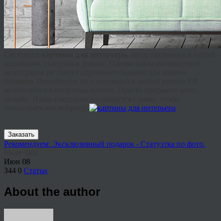
Смотрятся
картины для интерьера,
представленные в нашей
коллекции, статусно и дорого. Однако цены интерьерных
аксессуаров не станут обременительными для вашего
бюджета. Приобрести их с доставкой в любой регион РФ
можно всего в несколько кликов. Просто оформите заказ
онлайн. Наши специалисты свяжутся с вами, чтобы
согласовать все вопросы.
Заказать
Рекомендуем: Эксклюзивный подарок - Статуэтка по фото.
Share This
Июн
08
344
0
Статьи
About the author