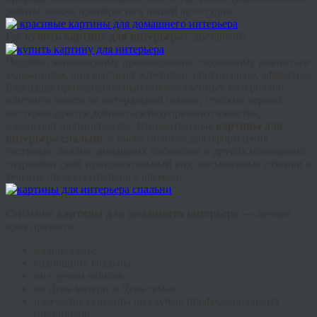
работы можно приобрести в нашей арт-студии.
Где
купить картину для интерьера
с доставкой?
Подобно живописному произведению, созданному именитым
художником, они выглядят эстетично, оригинально, эффектно.
Благодаря применению высококачественных материалов:
плотного холста на натуральной основе, стойких чернил
мастерам удается добиваться безупречного качества,
идеальной цветопередачи. Выразительные
картины для
интерьера спальни,
а также полотна для оформления
гостиных, холлов, домашних библиотек и других помещений
сохраняют свой привлекательный вид, насыщенные оттенки в
течение продолжительного времени.
Стильные
картины для домашнего интерьера
— лучшая
идея презента:
на новоселье;
годовщину свадьбы;
по случаю юбилея;
на День матери и День семьи;
в качестве сувенира по случаю профессиональных
праздников.