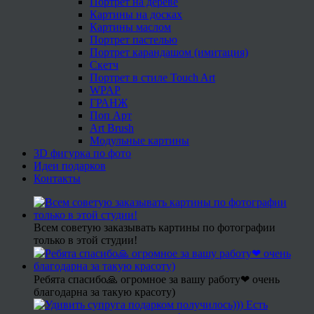
Портрет на дереве
Картины на досках
Картины маслом
Портрет пастелью
Портрет карандашом (имитация)
Скетч
Портрет в стиле Touch Art
WPAP
ГРАНЖ
Поп Арт
Art Brush
Модульные картины
3D фигурка по фото
Идеи подарков
Контакты
Всем советую заказывать картины по фотографии
только в этой студии!
Ребята спасибо🙏 огромное за вашу работу❤ очень
благодарна за такую красоту)