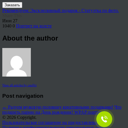
Заказать
Рекомендуем: Эксклюзивный подарок - Статуэтка по фото.
Share This
Июн
27
1040
0
Портрет на холсте
About the author
View all articles by rauffri
Post navigation
←
Радуем мужскую половину креативными подарками!
Что
подарить парню на День рождения? WPAP портрет!
→
© 2026 Copyright.
Пользовательское соглашение на предоставление услуг
Политика конфиденциальности персональных данных