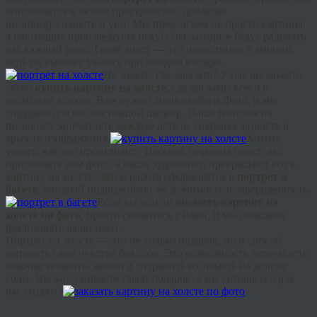
вписывается в любое пространство, добавляя
индивидуальность и уют. Мы предлагаем не просто картины,
а настоящие произведения искусства, которые будут радовать
вас каждый день. Такой холст — это инвестиция в эмоции,
ведь он вызовет улыбку при каждом взгляде.
Не знаете, где заказать? У нас вы можете
легко
купить картину на холсте
, сделав заказ всего в
несколько кликов. Вам нужно лишь выбрать фото, и мы
создадим для вас настоящий шедевр. Наша технология
позволяет запечатлеть каждую деталь, сохраняя живость и
яркость изображения.
Хотите
узнать, как это происходит? Процесс создания прост: вы
присылаете нам фото, а наши художники превращают его в
картину на холсте. Затем работа оформляется в
портрет в
багете
, который подчеркивает её значимость и завершенность.
Если вы хотите
заказать картину на
холсте по фото
, просто свяжитесь с нами, и мы поможем
реализовать ваши идеи.
Портрет на холсте — это не только подарок, но и способ
выразить свои чувства без слов. Это возможность запечатлеть
важные моменты жизни и сохранить их память на долгие
годы. Вы заслуживаете такой подарок, а мы готовы его для
вас создать!