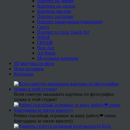
Портрет на дереве
Картины на досках
Картины маслом
Портрет пастелью
Портрет карандашом (имитация)
Скетч
Портрет в стиле Touch Art
WPAP
ГРАНЖ
Поп Арт
Art Brush
Модульные картины
3D фигурка по фото
Идеи подарков
Контакты
Всем советую заказывать картины по фотографии
только в этой студии!
Ребята спасибо🙏 огромное за вашу работу❤ очень
благодарна за такую красоту)