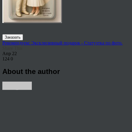
Заказать
Рекомендуем: Эксклюзивный подарок - Статуэтка по фото.
Share This
Апр
22
124
0
About the author
View all articles by rauffri
Post navigation