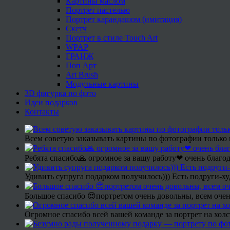
Картины маслом
Портрет пастелью
Портрет карандашом (имитация)
Скетч
Портрет в стиле Touch Art
WPAP
ГРАНЖ
Поп Арт
Art Brush
Модульные картины
3D фигурка по фото
Идеи подарков
Контакты
Всем советую заказывать картины по фотографии только 
Ребята спасибо🙏 огромное за вашу работу❤ очень благод
Удивить супруга подарком получилось))) Есть подруги-х
Большое спасибо 😍портретом очень довольны, всем очен
Огромное спасибо всей вашей команде за портрет на холс