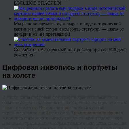
БОЛЬШОЕ СПАСИБО!
Мы решили сделать ему подарок в виде исторической
картины нашей семьи и подарить статуэтку — шарж от
дочери и мы не прогадали!!!
Спасибо за замечательный портрет-сюрприз на мой день
рождения!
Цифровая живопись и портреты
на холсте
В эпоху, когда цифровые фотографии хранятся тысячами в
облачных сервисах, люди всё чаще стремятся материализовать
важные моменты. Персонализированное искусство
переживает настоящий ренессанс.
Традиционная ц
ифровая
живопись
стала мостом между современными технологиями
и вечными традициями изобразительного искусства, позволяя
превратить любой удачный снимок в настоящий интерьерный