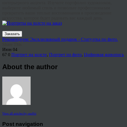
интерьерного акцента. Изучите портфолио художников,
выберите любимый стиль и позвольте профессионалам
превратить ваши теплые воспоминания в произведение
искусства, которое будет радовать вас каждый день.
Заказать
Рекомендуем: Эксклюзивный подарок - Статуэтка по фото.
Share This
Июн
04
67
0
Портрет на холсте
,
Портрет по фото
,
Цифровая живопись
About the author
View all articles by rauffri
Post navigation