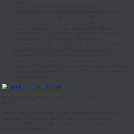
кадры.
Выбор стиля и размера.
Определитесь с
художественным направлением и форматом будущего
полотна (например, 40х50 см или 60х80 см).
Создание цифрового макета.
Художник обрабатывает
фото и присылает вам предварительный вариант на
согласование. На этом этапе можно внести правки:
изменить фон, добавить или убрать детали.
Печать и постобработка.
После вашего утверждения
макета картина печатается на натуральном или
смесовом холсте, натягивается на деревянный
подрамник и покрывается защитным лаком.
Доставка.
Готовое изделие упаковывается в надежную
транспортировочную упаковку и отправляется удобным
для Вас способом.
Как Сделать картину по фотографии: стили и техники на
выбор
Чтобы
Сделать картину по фотографии
по-настоящему
уникальной, важно правильно выбрать стилизацию.
Профессиональные цифровые художники предлагают
множество направлений.