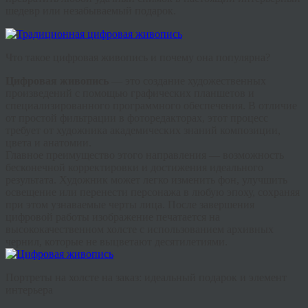
шедевр или незабываемый подарок.
Что такое цифровая живопись и почему она популярна?
Цифровая живопись
— это создание художественных
произведений с помощью графических планшетов и
специализированного программного обеспечения. В отличие
от простой фильтрации в фоторедакторах, этот процесс
требует от художника академических знаний композиции,
цвета и анатомии.
Главное преимущество этого направления — возможность
бесконечной корректировки и достижения идеального
результата. Художник может легко изменить фон, улучшить
освещение или перенести персонажа в любую эпоху, сохраняя
при этом узнаваемые черты лица. После завершения
цифровой работы изображение печатается на
высококачественном холсте с использованием архивных
чернил, которые не выцветают десятилетиями.
Портреты на холсте на заказ: идеальный подарок и элемент
интерьера