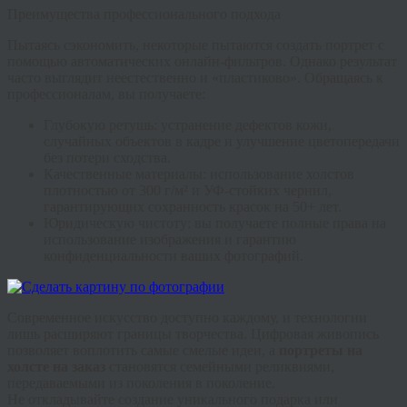
Преимущества профессионального подхода
Пытаясь сэкономить, некоторые пытаются создать портрет с
помощью автоматических онлайн-фильтров. Однако результат
часто выглядит неестественно и «пластиково». Обращаясь к
профессионалам, вы получаете:
Глубокую ретушь:
устранение дефектов кожи,
случайных объектов в кадре и улучшение цветопередачи
без потери сходства.
Качественные материалы:
использование холстов
плотностью от 300 г/м² и УФ-стойких чернил,
гарантирующих сохранность красок на 50+ лет.
Юридическую чистоту:
вы получаете полные права на
использование изображения и гарантию
конфиденциальности ваших фотографий.
Современное искусство доступно каждому, и технологии
лишь расширяют границы творчества.
Цифровая живопись
позволяет воплотить самые смелые идеи, а
портреты на
холсте на заказ
становятся семейными реликвиями,
передаваемыми из поколения в поколение.
Не откладывайте создание уникального подарка или