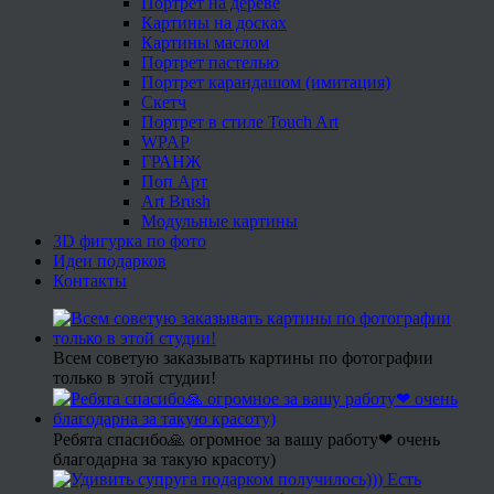
Портрет на дереве
Картины на досках
Картины маслом
Портрет пастелью
Портрет карандашом (имитация)
Скетч
Портрет в стиле Touch Art
WPAP
ГРАНЖ
Поп Арт
Art Brush
Модульные картины
3D фигурка по фото
Идеи подарков
Контакты
Всем советую заказывать картины по фотографии
только в этой студии!
Ребята спасибо🙏 огромное за вашу работу❤ очень
благодарна за такую красоту)