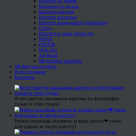
Портрет на дереве
Картины на досках
Картины маслом
Портрет пастелью
Портрет карандашом (имитация)
Скетч
Портрет в стиле Touch Art
WPAP
ГРАНЖ
Поп Арт
Art Brush
Модульные картины
3D фигурка по фото
Идеи подарков
Контакты
Всем советую заказывать картины по фотографии
только в этой студии!
Ребята спасибо🙏 огромное за вашу работу❤ очень
благодарна за такую красоту)