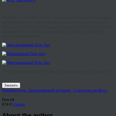
Портрет в стиле Поп Арт — молодежный и модный подарок,
который будет не только радовать виновницу события, но и
прекрасно дополнит интерьер в комнате именинницы, станет
изюминкой в домашнем уголке Вашей девочки. Подруги
просто обзавидуются.
Такой современный и стильный подарок захочется каждому!
Заказать
Рекомендуем: Эксклюзивный подарок - Статуэтка по фото.
Share This
Ноя
04
874
0
Статьи
About the author