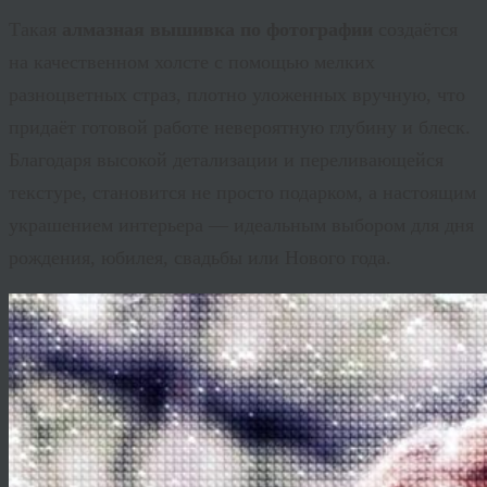
Такая
алмазная вышивка по фотографии
создаётся
на качественном холсте с помощью мелких
разноцветных страз, плотно уложенных вручную, что
придаёт готовой работе невероятную глубину и блеск.
Благодаря высокой детализации и переливающейся
текстуре,
становится не просто подарком, а настоящим
украшением интерьера — идеальным выбором для дня
рождения, юбилея, свадьбы или Нового года.