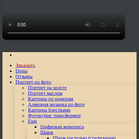
Заказать
Цены
Отзывы
Портрет по фото
Портрет на холсте
Портрет маслом
Картины по номерам
Алмазная мозаика по фото
Картины блестками
Фотокубик трансформер
Еще
Цифровая живопись
Шарж
Шарж пастелью (стилизация)