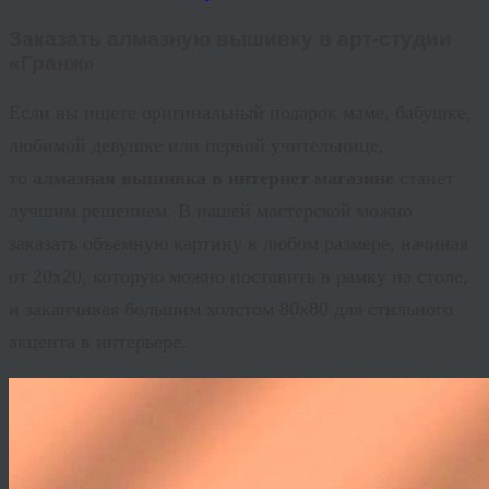
Заказать алмазную вышивку в арт-студии
«
Гранж
»
Если вы ищете оригинальный подарок маме, бабушке,
любимой девушке или первой учительнице,
то
алмазная вышивка в интернет магазине
станет
лучшим решением. В нашей мастерской можно
заказать объемную картину в любом размере, начиная
от 20х20, которую можно поставить в рамку на столе,
и заканчивая большим холстом 80х80 для стильного
акцента в интерьере.