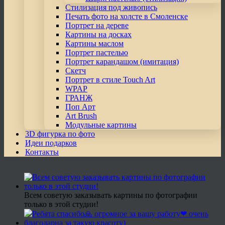
Стилизация под живопись
Печать фото на холсте в Смоленске
Портрет на дереве
Картины на досках
Картины маслом
Портрет пастелью
Портрет карандашом (имитация)
Скетч
Портрет в стиле Touch Art
WPAP
ГРАНЖ
Поп Арт
Art Brush
Модульные картины
3D фигурка по фото
Идеи подарков
Контакты
Всем советую заказывать картины по фотографии
только в этой студии!