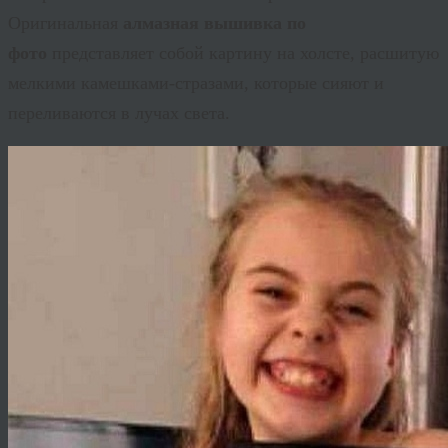
Оригинальная
алмазная вышивка по
фото
представляет собой картину на холсте, расшитую
мелкими камешками-стразами, которые сияют и
переливаются в лучах света.