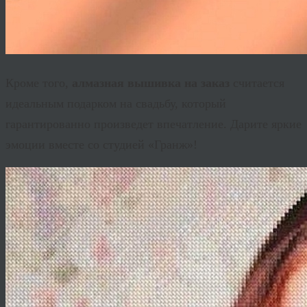
Кроме того,
алмазная вышивка на заказ
считается
идеальным подарком на свадьбу, который
гарантированно произведет впечатление. Дарите яркие
эмоции вместе со студией «
Гранж
»!