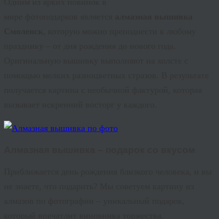
Одним из ярких новинок в
мире
фотоподарков
является
алмазная вышивка
Смоленск
, которую можно преподнести к любому
празднику – от дня рождения до нового года.
Оригинальную вышивку выполняют на холсте с
помощью мелких разноцветных стразов. В результате
получается картина с необычной фактурой, которая
вызывает искренний восторг у каждого.
Алмазная вышивка – подарок со вкусом
Приближается день рождения близкого человека, и вы
не знаете, что подарить? Мы советуем картину из
алмазов по фотографии – уникальный подарок,
который впечатлит виновника торжества.