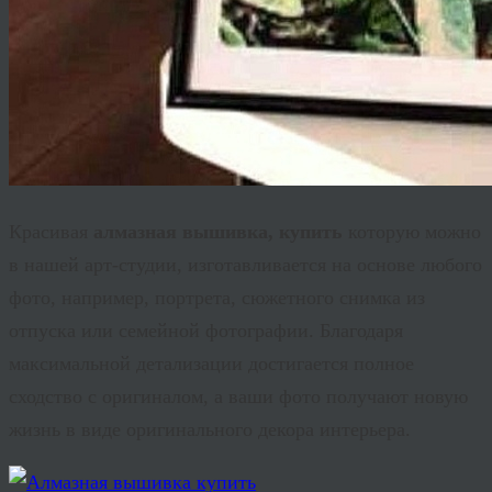
Красивая
алмазная вышивка, купить
которую можно
в нашей арт-студии, изготавливается на основе любого
фото, например, портрета, сюжетного снимка из
отпуска или семейной фотографии. Благодаря
максимальной детализации достигается полное
сходство с оригиналом, а ваши фото получают новую
жизнь в виде оригинального декора интерьера.