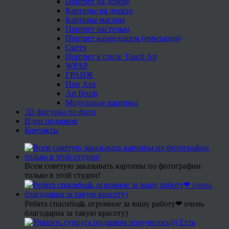
Портрет на дереве
Картины на досках
Картины маслом
Портрет пастелью
Портрет карандашом (имитация)
Скетч
Портрет в стиле Touch Art
WPAP
ГРАНЖ
Поп Арт
Art Brush
Модульные картины
3D фигурка по фото
Идеи подарков
Контакты
Всем советую заказывать картины по фотографии
только в этой студии!
Ребята спасибо🙏 огромное за вашу работу❤ очень
благодарна за такую красоту)