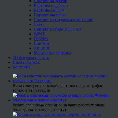
Портрет на дереве
Картины на досках
Картины маслом
Портрет пастелью
Портрет карандашом (имитация)
Скетч
Портрет в стиле Touch Art
WPAP
ГРАНЖ
Поп Арт
Art Brush
Модульные картины
3D фигурка по фото
Идеи подарков
Контакты
Всем советую заказывать картины по фотографии
только в этой студии!
Ребята спасибо🙏 огромное за вашу работу❤ очень
благодарна за такую красоту)