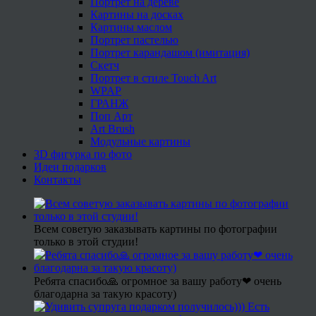
Портрет на дереве
Картины на досках
Картины маслом
Портрет пастелью
Портрет карандашом (имитация)
Скетч
Портрет в стиле Touch Art
WPAP
ГРАНЖ
Поп Арт
Art Brush
Модульные картины
3D фигурка по фото
Идеи подарков
Контакты
Всем советую заказывать картины по фотографии
только в этой студии!
Ребята спасибо🙏 огромное за вашу работу❤ очень
благодарна за такую красоту)