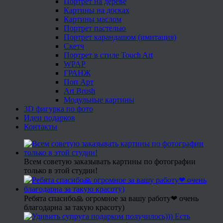
Портрет на дереве
Картины на досках
Картины маслом
Портрет пастелью
Портрет карандашом (имитация)
Скетч
Портрет в стиле Touch Art
WPAP
ГРАНЖ
Поп Арт
Art Brush
Модульные картины
3D фигурка по фото
Идеи подарков
Контакты
Всем советую заказывать картины по фотографии
только в этой студии!
Ребята спасибо🙏 огромное за вашу работу❤ очень
благодарна за такую красоту)