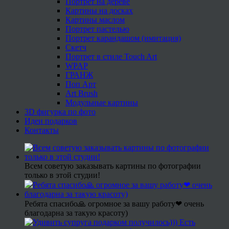
Портрет на дереве
Картины на досках
Картины маслом
Портрет пастелью
Портрет карандашом (имитация)
Скетч
Портрет в стиле Touch Art
WPAP
ГРАНЖ
Поп Арт
Art Brush
Модульные картины
3D фигурка по фото
Идеи подарков
Контакты
Всем советую заказывать картины по фотографии
только в этой студии!
Ребята спасибо🙏 огромное за вашу работу❤ очень
благодарна за такую красоту)