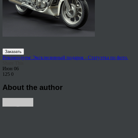
Заказать
Рекомендуем: Эксклюзивный подарок - Статуэтка по фото.
Share This
Июн
06
125
0
About the author