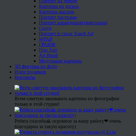
Портрет на дереве
Картины на досках
Картины маслом
Портрет пастелью
Портрет карандашом (имитация)
Скетч
Портрет в стиле Touch Art
WPAP
ГРАНЖ
Поп Арт
Art Brush
Модульные картины
3D фигурка по фото
Идеи подарков
Контакты
Всем советую заказывать картины по фотографии
только в этой студии!
Ребята спасибо🙏 огромное за вашу работу❤ очень
благодарна за такую красоту)