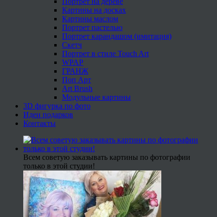
Портрет на дереве
Картины на досках
Картины маслом
Портрет пастелью
Портрет карандашом (имитация)
Скетч
Портрет в стиле Touch Art
WPAP
ГРАНЖ
Поп Арт
Art Brush
Модульные картины
3D фигурка по фото
Идеи подарков
Контакты
Всем советую заказывать картины по фотографии
только в этой студии!