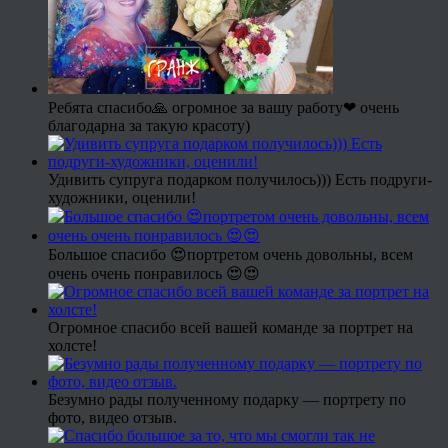
Ребята спасибо🙏 огромное за вашу работу❤ очень
благодарна за такую красоту)
Удивить супруга подарком получилось))) Есть подруги-
художники, оценили!
Большое спасибо 😍портретом очень довольны, всем
очень очень понравилось 😍😍
Огромное спасибо всей вашей команде за портрет на
холсте!
Безумно рады полученному подарку — портрету по
фото, видео отзыв.