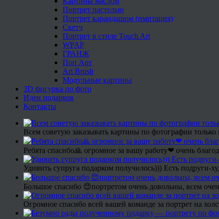
Картины маслом
Портрет пастелью
Портрет карандашом (имитация)
Скетч
Портрет в стиле Touch Art
WPAP
ГРАНЖ
Поп Арт
Art Brush
Модульные картины
3D фигурка по фото
Идеи подарков
Контакты
Всем советую заказывать картины по фотографии только 
Ребята спасибо🙏 огромное за вашу работу❤ очень благод
Удивить супруга подарком получилось))) Есть подруги-х
Большое спасибо 😍портретом очень довольны, всем очен
Огромное спасибо всей вашей команде за портрет на холс